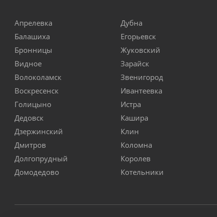
Апрелевка
Дубна
Балашиха
Егорьевск
Бронницы
Жуковский
Видное
Зарайск
Волоколамск
Звенигород
Воскресенск
Ивантеевка
Голицыно
Истра
Дедовск
Кашира
Дзержинский
Клин
Дмитров
Коломна
Долгопрудный
Королев
Домодедово
Котельники