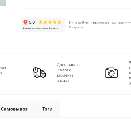
Наш рейтинг выполненных заказов
Яндексе
Ф
Доставим за
ная
2 часа с
 к
момента
заказа
Самовывоз
Тэги