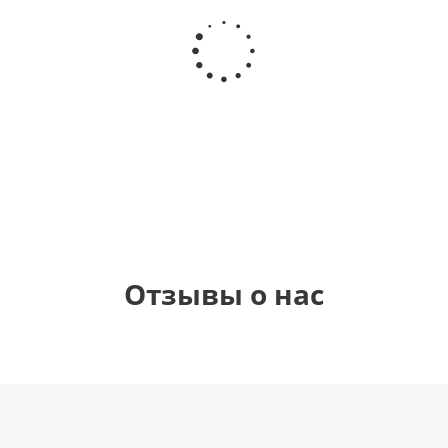
Шар
Шар
Шар
Шар
сердце
гелиевый
гелиевый
Звезда - С
"Самой
цифра 4
цифра 1
днем
милой"
(40х102
(40х102
рождения
см)
см)
(45 см)
1 330
1 330
895
895
руб.
руб.
руб.
руб.
Отзывы о нас