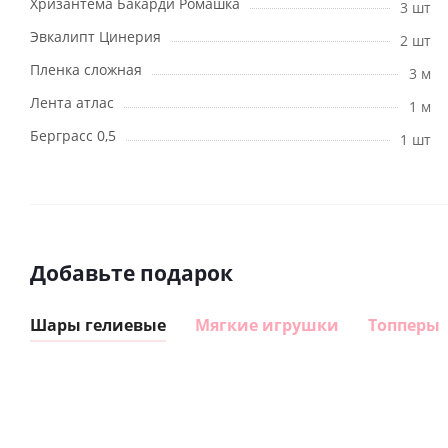
Хризантема Бакарди Ромашка
3 шт
Эвкалипт Цинерия
2 шт
Пленка сложная
3 м
Лента атлас
1 м
Берграсс 0,5
1 шт
Добавьте подарок
Шары гелиевые
Мягкие игрушки
Топперы