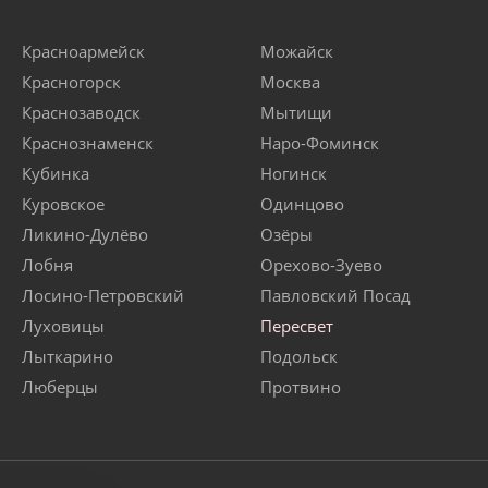
Красноармейск
Можайск
Красногорск
Москва
Краснозаводск
Мытищи
Краснознаменск
Наро-Фоминск
Кубинка
Ногинск
Куровское
Одинцово
Ликино-Дулёво
Озёры
Лобня
Орехово-Зуево
Лосино-Петровский
Павловский Посад
Луховицы
Пересвет
Лыткарино
Подольск
Люберцы
Протвино