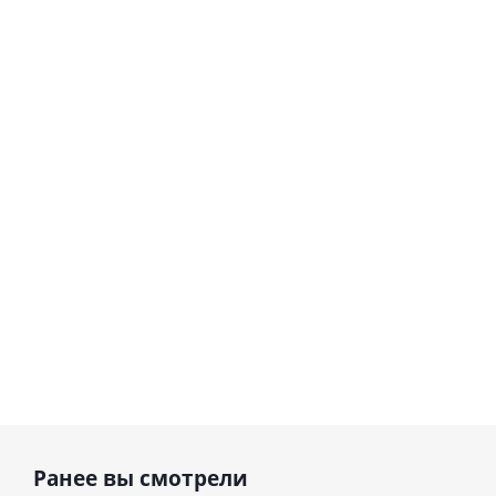
Шар круг
Шар
Самая
гелиевый
самая
цифра 8
Сердце розовое
(40х102
фольгированный
см)
шар с гелием (45
см)
1 330
900
руб.
895
руб.
руб.
Ранее вы смотрели