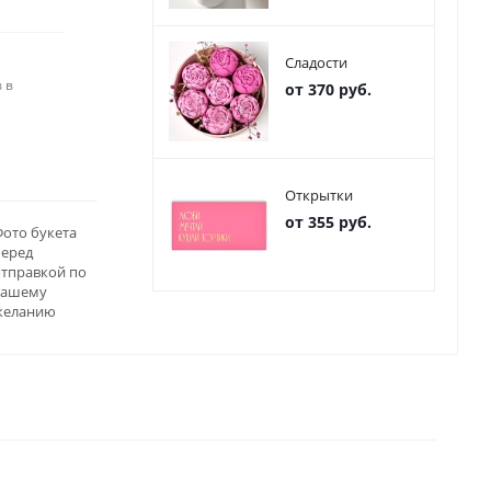
Сладости
 в
от 370 руб.
Открытки
от 355 руб.
ото букета
перед
отправкой по
вашему
желанию