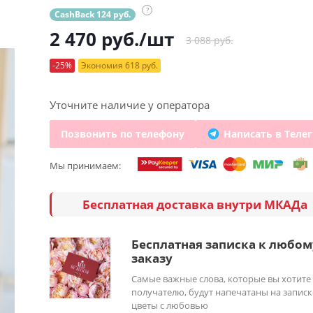
?
CashBack 124 руб.
2 470
руб.
/шт
3 088 руб.
-25%
Экономия 618 руб.
Уточните наличие у оператора
Позвонить по телефону
Написать в Теле
Мы принимаем:
Бесплатная доставка внутри МКАДа
Бесплатная записка к любом
заказу
Самые важные слова, которые вы хотите
получателю, будут напечатаны на записк
цветы с любовью