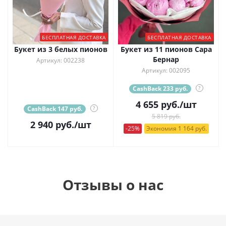
БЕСПЛАТНАЯ ДОСТАВКА
БЕСПЛАТНАЯ ДОСТАВКА
Букет из 3 белых пионов
Букет из 11 пионов Сара
Бернар
Артикул: 002238
Артикул: 002095
CashBack 233 руб.
?
4 655
руб.
/шт
CashBack 147 руб.
?
5 819 руб.
2 940
руб.
/шт
-25%
Экономия 1 164 руб.
Отзывы о нас