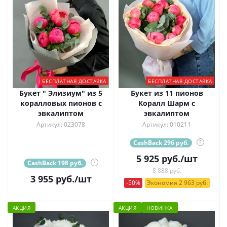
БЕСПЛАТНАЯ ДОСТАВКА
БЕСПЛАТНАЯ ДОСТАВКА
Букет " Элизиум" из 5
Букет из 11 пионов
коралловых пионов с
Коралл Шарм с
эвкалиптом
эвкалиптом
Артикул: 023078
Артикул: 010211
CashBack 296 руб.
?
5 925
руб.
/шт
CashBack 198 руб.
?
8 888 руб.
3 955
руб.
/шт
-50%
Экономия 2 963 руб.
АКЦИЯ
АКЦИЯ
НОВИНКА