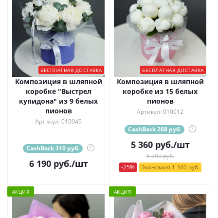
БЕСПЛАТНАЯ ДОСТАВКА
БЕСПЛАТНАЯ ДОСТАВКА
Композиция в шляпной
Композиция в шляпной
коробке "Выстрел
коробке из 15 белых
купидона" из 9 белых
пионов
пионов
Артикул: 010012
Артикул: 010049
CashBack 268 руб.
?
5 360
руб.
/шт
CashBack 310 руб.
?
6 700 руб.
6 190
руб.
/шт
-25%
Экономия 1 340 руб.
АКЦИЯ
АКЦИЯ