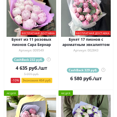
БЕСПЛАТНАЯ ДОСТАВКА
БЕСПЛАТНАЯ ДОСТАВКА
Букет из 11 розовых
Букет 17 пионов с
пионов Сара Бернар
ароматным эвкалиптом
Артикул: 009549
Артикул: 002843
CashBack 232 руб.
?
4 635
руб.
/шт
CashBack 329 руб.
?
5 099 руб.
6 580
руб.
/шт
-10%
Экономия 464 руб.
АКЦИЯ
АКЦИЯ