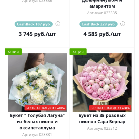
Артикул: 023336
амарантом
Артикул: 023335
CashBack 187 руб.
?
CashBack 229 руб.
?
3 745
руб.
/шт
4 585
руб.
/шт
АКЦИЯ
АКЦИЯ
БЕСПЛАТНАЯ ДОСТАВКА
БЕСПЛАТНАЯ ДОСТАВКА
Букет " Голубая Лагуна"
Букет из 35 розовых
из белых пионо и
пионов Сара Бернар
оксипеталлума
Артикул: 023312
Артикул: 023331