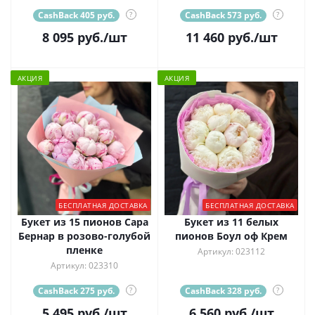
CashBack 405 руб.
?
CashBack 573 руб.
?
8 095
руб.
/шт
11 460
руб.
/шт
АКЦИЯ
АКЦИЯ
БЕСПЛАТНАЯ ДОСТАВКА
БЕСПЛАТНАЯ ДОСТАВКА
Букет из 15 пионов Сара
Букет из 11 белых
Бернар в розово-голубой
пионов Боул оф Крем
пленке
Артикул: 023112
Артикул: 023310
CashBack 275 руб.
?
CashBack 328 руб.
?
5 495
руб.
/шт
6 560
руб.
/шт