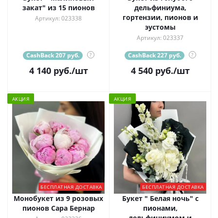
закат" из 15 пионов
дельфиниума,
гортензии, пионов и
Артикул: 023338
эустомы
Артикул: 023337
CashBack 207 руб.
?
CashBack 227 руб.
?
4 140
руб.
/шт
4 540
руб.
/шт
АКЦИЯ
АКЦИЯ
БЕСПЛАТНАЯ ДОСТАВКА
БЕСПЛАТНАЯ ДОСТАВКА
Монобукет из 9 розовых
Букет " Белая ночь" с
пионов Сара Бернар
пионами,
дельфиниумом и