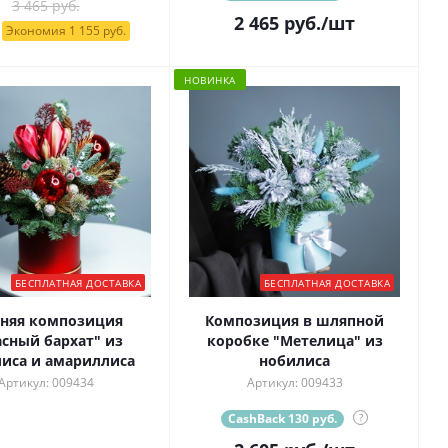
3 465 руб.
2 465
руб.
/шт
Экономия 1 155 руб.
НОВИНКА
БЕСПЛАТНАЯ ДОСТАВКА
БЕСПЛАТНАЯ ДОСТАВКА
няя композиция
Композиция в шляпной
асный бархат" из
коробке "Метелица" из
иса и амариллиса
нобилиса
Артикул: 009434
Артикул: 009433
CashBack 130 руб.
?