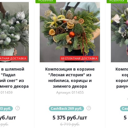
НОВИНКА
НОВИНКА
АТНАЯ ДОСТАВКА
БЕСПЛАТНАЯ ДОСТАВКА
 в шляпной
Композиция в корзине
Комп
 "Падал
"Лесная история" из
ко
й снег" из
нобилиса, корицы и
корол
мнего декора
зимнего декора
рану
 011459
Артикул: 011455
3 руб.
?
CashBack 269 руб.
?
Cas
уб.
/шт
5 375
руб.
/шт
5
 руб.
6 719 руб.