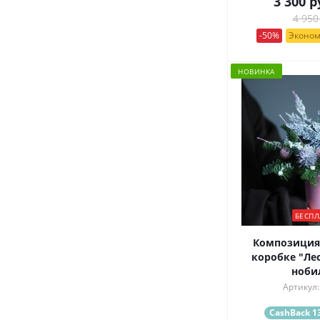
3 300
р
4 950
-50%
Эконом
НОВИНКА
БЕСПЛ
Композиция
коробке "Лес
ноби
Артикул:
CashBack 13