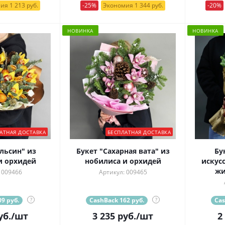
ия 1 213 руб.
-25%
Экономия 1 344 руб.
-20%
НОВИНКА
НОВИНКА
АТНАЯ ДОСТАВКА
БЕСПЛАТНАЯ ДОСТАВКА
льсин" из
Букет "Сахарная вата" из
Бу
и орхидей
нобилиса и орхидей
искус
жи
 009466
Артикул: 009465
9 руб.
?
CashBack 162 руб.
?
Cas
уб.
/шт
3 235
руб.
/шт
2