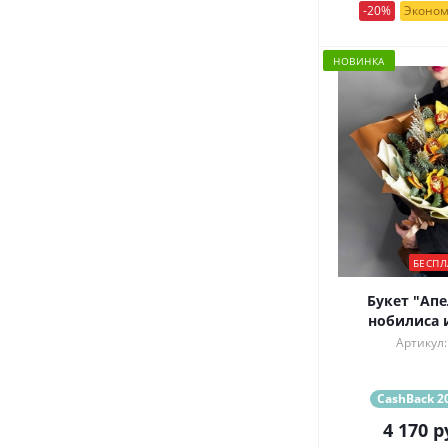
-20%
Эконом
НОВИНКА
БЕСПЛ
Букет "Апе
нобилиса 
Артикул:
CashBack 20
4 170
р