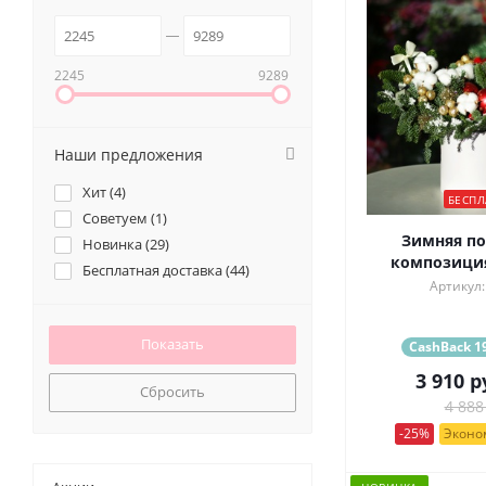
2245
9289
Наши предложения
Хит (
4
)
БЕСПЛ
Советуем (
1
)
Зимняя по
Новинка (
29
)
композиция
Бесплатная доставка (
44
)
Артикул:
CashBack 19
3 910
р
Сбросить
4 888
-25%
Эконом