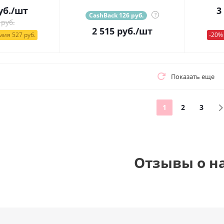
уб.
/шт
3
CashBack 126 руб.
?
 руб.
2 515
руб.
/шт
ия 527 руб.
-20%
Показать еще
1
2
3
Отзывы о н