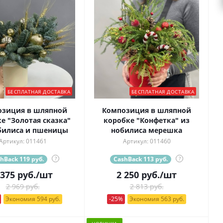
БЕСПЛАТНАЯ ДОСТАВКА
БЕСПЛАТНАЯ ДОСТАВКА
озиция в шляпной
Композиция в шляпной
е "Золотая сказка"
коробке "Конфетка" из
билиса и пшеницы
нобилиса мерешка
Артикул: 011461
Артикул: 011460
hBack 119 руб.
?
CashBack 113 руб.
?
 375
руб.
/шт
2 250
руб.
/шт
2 969 руб.
2 813 руб.
Экономия 594 руб.
-25%
Экономия 563 руб.