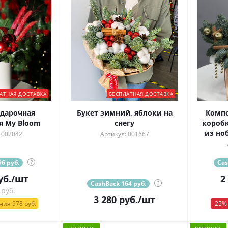
АТНАЯ ДОСТАВКА
БЕСПЛАТНАЯ ДОСТАВКА
дарочная
Букет зимний, яблоки на
Комп
 My Bloom
снегу
коробк
из но
 002042
Артикул: 001667
6 руб.
?
Cas
уб.
/шт
2
CashBack 164 руб.
?
 руб.
3 280
руб.
/шт
ия 978 руб.
-25%