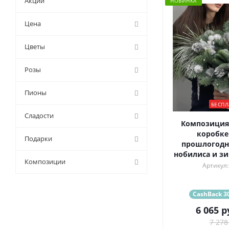
Акции
НОВИНКА
Цена
Цветы
Розы
Пионы
БЕСПЛ
Сладости
Композиция
коробке
Подарки
прошлогодни
нобилиса и зи
Композиции
Артикул:
CashBack 30
6 065
р
7 278