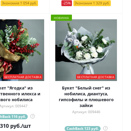
Экономия 1 054 руб.
-25%
Экономия 1 329 руб.
НОВИНКА
БЕСПЛАТНАЯ ДОСТАВКА
БЕСПЛАТНАЯ ДОСТАВКА
кет "Ягодка" из
Букет "Белый снег" из
ственного илекса и
нобилиса, диантуса,
вого нобилиса
гипсофилы и плюшевого
зайки
Артикул: 009447
Артикул: 009446
hBack 116 руб.
?
 310
руб.
/шт
CashBack 123 руб.
?