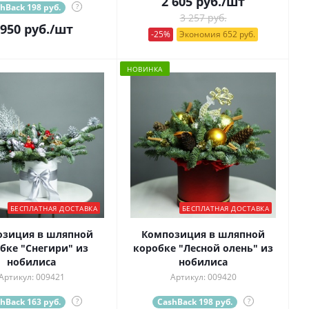
2 605
руб.
/шт
hBack 198 руб.
?
3 257 руб.
 950
руб.
/шт
-25%
Экономия 652 руб.
НОВИНКА
БЕСПЛАТНАЯ ДОСТАВКА
БЕСПЛАТНАЯ ДОСТАВКА
озиция в шляпной
Композиция в шляпной
бке "Снегири" из
коробке "Лесной олень" из
нобилиса
нобилиса
Артикул: 009421
Артикул: 009420
hBack 163 руб.
?
CashBack 198 руб.
?