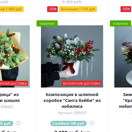
 руб.
4 368 руб.
ия 1 460 руб.
-35%
Экономия 1 133 руб.
-50%
НОВИНКА
НОВИНКА
АТНАЯ ДОСТАВКА
БЕСПЛАТНАЯ ДОСТАВКА
рица" из
Композиция в шляпной
Зим
 и шишек
коробке "Санта бейби" из
"Кр
нобилиса
нобил
 009445
Артикул: 009435
5 руб.
?
CashBack 160 руб.
?