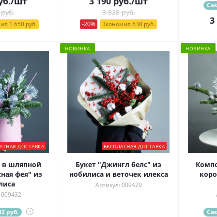
уб.
/шт
3 190
руб.
/шт
Cas
 руб.
3 828 руб.
3
ия 1 650 руб.
-20%
Экономия 638 руб.
НОВИНКА
НОВИНКА
АТНАЯ ДОСТАВКА
БЕСПЛАТНАЯ ДОСТАВКА
 в шляпной
Букет "Джингл белс" из
Комп
ная фея" из
нобилиса и веточек илекса
коро
лиса
Артикул: 009429
 009432
2 руб.
?
Cas