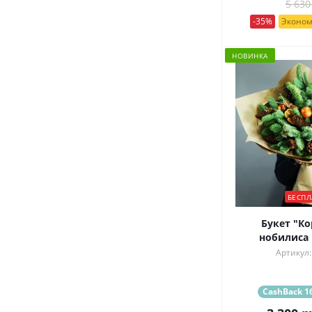
5 630
-35%
Эконом
НОВИНКА
БЕСПЛ
Букет "Ко
нобилиса
Артикул:
CashBack 16