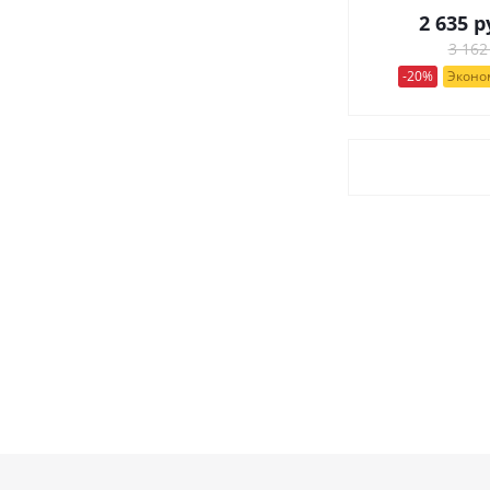
2 635
р
3 162
-20%
Эконом