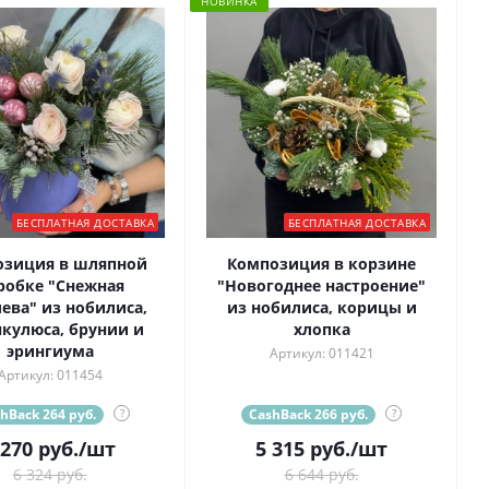
НОВИНКА
БЕСПЛАТНАЯ ДОСТАВКА
БЕСПЛАТНАЯ ДОСТАВКА
озиция в шляпной
Композиция в корзине
робке "Снежная
"Новогоднее настроение"
ева" из нобилиса,
из нобилиса, корицы и
нкулюса, брунии и
хлопка
эрингиума
Артикул: 011421
Артикул: 011454
hBack 264 руб.
?
CashBack 266 руб.
?
 270
руб.
/шт
5 315
руб.
/шт
6 324 руб.
6 644 руб.