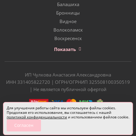
Балашиха
Бронницы
Видное
Волоколамск
Воскресенск
Показать
ИП Чулкова Анастасия Александровна
ИНН 331405822720 | ОГРН/ОГРНИП 325508100350519
| Не является публичной офертой
Для улучшения работы сайта мы используем файлы cookies.
Продолжая его использование, вы соглашаетесь с нашей
политикой конфиденциальности
и использованием файлов cookie.
Согласен
Разработчик сайта —
Евгений Донич