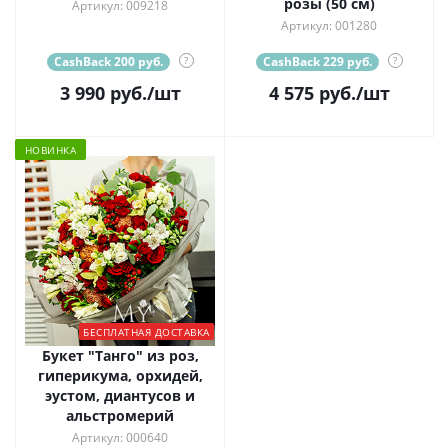
розы (50 см)
Артикул: 009218
Артикул: 001280
CashBack 200 руб.
?
CashBack 229 руб.
?
3 990
руб.
/шт
4 575
руб.
/шт
НОВИНКА
БЕСПЛАТНАЯ ДОСТАВКА
Букет "Танго" из роз,
гиперикума, орхидей,
эустом, диантусов и
альстромерий
Артикул: 000640