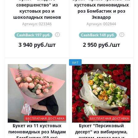
совершенство" из
кустовых пионовидных
кустовых роз и
роз Бомбастик и роз
шоколадных пионов
Эквадор
Артикул: 023346
Артикул: 002844
CashBack 197 руб.
?
CashBack 148 руб.
?
3 940
руб.
/шт
2 950
руб.
/шт
ХИТ
БЕСПЛАТНАЯ ДОСТАВКА
БЕСПЛАТНАЯ ДОСТАВКА
Букет из 11 кустовых
Букет "Персиковый
пионовидных роз Мадам
десерт" из вибирнума,
Бомбастик (50 см)
эустом, микса роз и