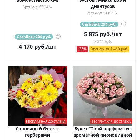
диантусов
Артикул: 001414
Артикул: 009232
CashBack 294 руб.
?
5 875
руб.
/шт
CashBack 209 руб.
?
7 344 руб.
4 170
руб.
/шт
-25%
Экономия 1 469 руб.
БЕСПЛАТНАЯ ДОСТАВКА
БЕСПЛАТНАЯ ДОСТАВКА
Солнечный букет с
Букет "Твой парфюм" из
герберами
ароматной пионовидной