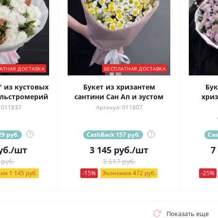
АТНАЯ ДОСТАВКА
БЕСПЛАТНАЯ ДОСТАВКА
" из кустовых
Букет из хризантем
Бук
альстромерий
сантини Сан Ап и эустом
хри
 011837
Артикул: 011807
9 руб.
?
CashBack 157 руб.
?
Cas
уб.
/шт
3 145
руб.
/шт
7
 руб.
3 617 руб.
ия 1 145 руб.
-15%
Экономия 472 руб.
-25%
Показать еще