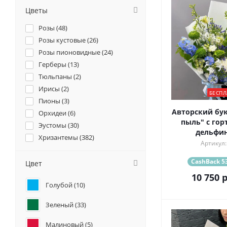
Цветы
Розы (
48
)
Розы кустовые (
26
)
Розы пионовидные (
24
)
Герберы (
13
)
Тюльпаны (
2
)
Ирисы (
2
)
БЕСПЛ
Пионы (
3
)
Авторский бук
Орхидеи (
6
)
пыль" с гор
Эустомы (
30
)
дельфи
Хризантемы (
382
)
Артикул:
Ромашки (
29
)
Ранункулюсы (
4
)
CashBack 53
Цвет
Альстромерии (
29
)
10 750
р
Голубой (
10
)
Гортензии (
26
)
Лилии (
3
)
Зеленый (
33
)
Подсолнухи (
1
)
Гвоздики (
35
)
Малиновый (
5
)