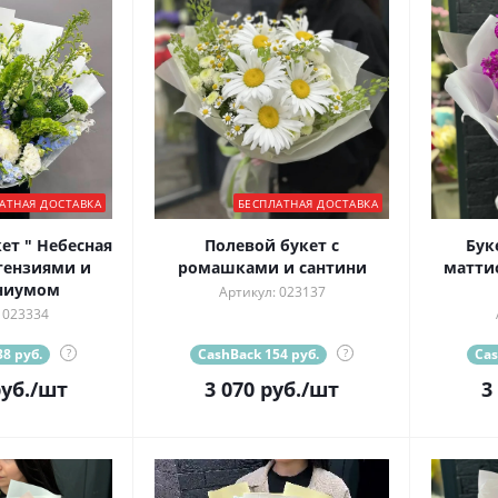
АТНАЯ ДОСТАВКА
БЕСПЛАТНАЯ ДОСТАВКА
ет " Небесная
Полевой букет с
Бук
тензиями и
ромашками и сантини
матти
ниумом
Артикул: 023137
 023334
8 руб.
?
CashBack 154 руб.
?
Cas
уб.
/шт
3 070
руб.
/шт
3