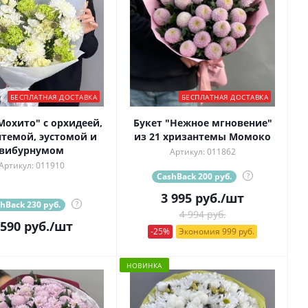
БЕСПЛАТНАЯ ДОСТАВКА
БЕСПЛАТНАЯ ДОСТАВКА
Мохито" с орхидеей,
Букет "Нежное мгновение"
темой, эустомой и
из 21 хризантемы Момоко
вибурнумом
Артикул: 011862
Артикул: 011910
CashBack 200 руб.
?
3 995
руб.
/шт
hBack 230 руб.
?
4 994 руб.
 590
руб.
/шт
-25%
Экономия 999 руб.
НОВИНКА