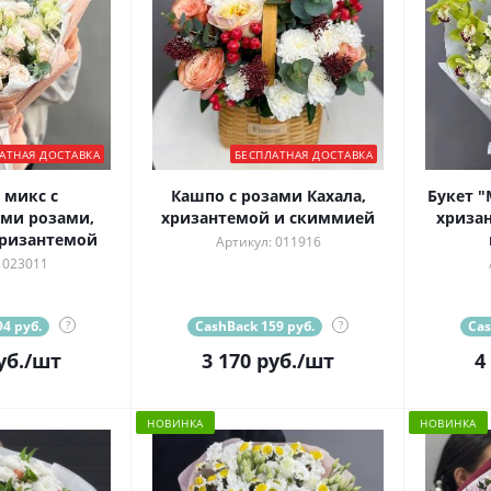
АТНАЯ ДОСТАВКА
БЕСПЛАТНАЯ ДОСТАВКА
микс с
Кашпо с розами Кахала,
Букет "
ми розами,
хризантемой и скиммией
хризан
хризантемой
Артикул: 011916
 023011
4 руб.
?
CashBack 159 руб.
?
Cas
уб.
/шт
3 170
руб.
/шт
4
НОВИНКА
НОВИНКА