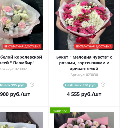
БЕСПЛАТНАЯ ДОСТАВКА
БЕСПЛАТНАЯ ДОСТАВКА
с белой королевской
Букет " Мелодия чувств" с
теей " Пломбир"
розами, гортензиями и
хризантемой
Артикул: 023082
Артикул: 023030
hBack 195 руб.
?
CashBack 228 руб.
?
 900
руб.
/шт
4 555
руб.
/шт
НОВИНКА