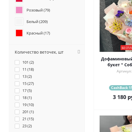
Геогрины (
3
)
Розовый (
79
)
Гипсофилы (
7
)
Гладиолус (
1
)
Белый (
209
)
Каллы (
4
)
Маттиола (
18
)
Красный (
17
)
Фрезия (
1
)
Бордовый (
32
)
БЕСПЛ
Количество веточек, шт
Желтый (
47
)
Дофаминовый
101 (
2
)
букет " Со
Кремовый (
60
)
11 (
18
)
Артикул:
13 (
2
)
Оранжевый (
5
)
15 (
27
)
CashBack 15
17 (
Персиковый (
5
)
9
)
3 180
р
18 (
1
)
Синий (
9
)
19 (
10
)
201 (
1
)
Фиолетовый (
89
)
21 (
15
)
Черный (
4
)
23 (
2
)