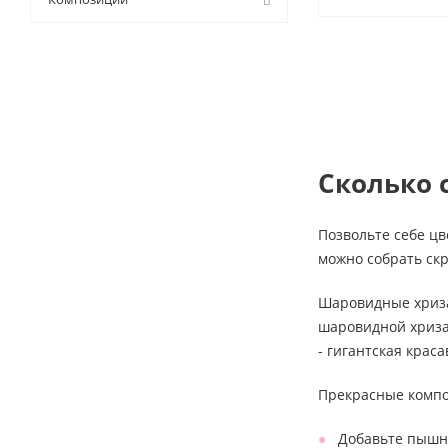
Сколько 
Позвольте себе цв
можно собрать скр
Шаровидные хриза
шаровидной хриза
- гигантская крас
Прекрасные компо
Добавьте пышны