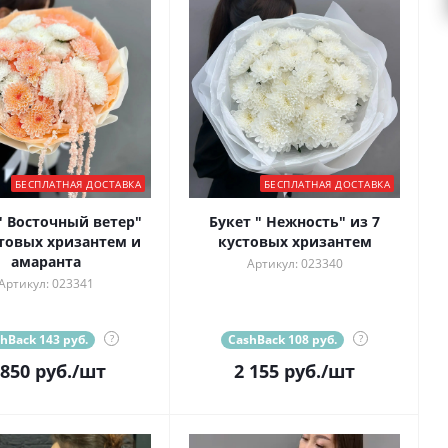
БЕСПЛАТНАЯ ДОСТАВКА
БЕСПЛАТНАЯ ДОСТАВКА
" Восточный ветер"
Букет " Нежность" из 7
стовых хризантем и
кустовых хризантем
амаранта
Артикул: 023340
Артикул: 023341
hBack 143 руб.
?
CashBack 108 руб.
?
 850
руб.
/шт
2 155
руб.
/шт