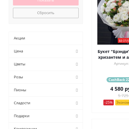
70 (
1
)
70 см (
2
)
Сбросить
80 см (
1
)
Акции
БЕСПЛ
Цена
Букет "Брэнди
хризантем и 
Артикул:
Цветы
Розы
CashBack 22
4 580
р
Пионы
5 725
-25%
Эконом
Сладости
Подарки
Композиции