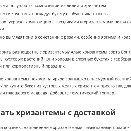
ыми получаются композиции из лилий и хризантем
ческие эустомы придадут букету особую пикантность
om украсят композицию с гвоздиками и хризантемами веточкой 
ми
сно выглядят они в сочетании с розами, особенно яркими и кр
дарить разноцветные хризантемы? Алые хризантемы сорта Бон
ы кустовых растений. Они хороши в сложных букетах с гербера
й или корпоративный праздник.
е хризантемы похожи на яркое солнышко в пасмурный осенний
Или купите букет из кустовых желтых хризантем просто так, дл
или плюшевого медведя. Добавьте тематический топпер.
зать хризантемы с доставкой
и корзины, наполненные хризантемами - изысканный подарок н