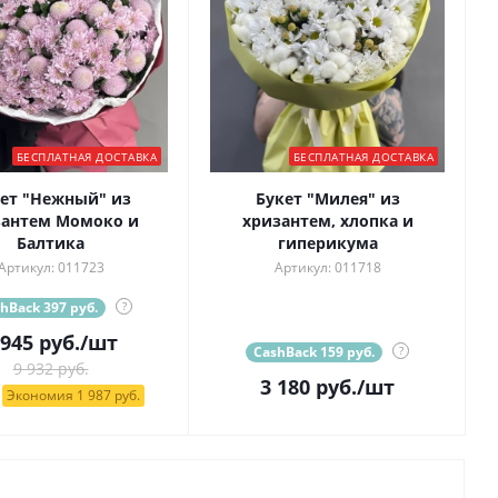
БЕСПЛАТНАЯ ДОСТАВКА
БЕСПЛАТНАЯ ДОСТАВКА
ет "Нежный" из
Букет "Милея" из
зантем Момоко и
хризантем, хлопка и
Балтика
гиперикума
Артикул: 011723
Артикул: 011718
hBack 397 руб.
?
 945
руб.
/шт
CashBack 159 руб.
?
9 932 руб.
3 180
руб.
/шт
Экономия 1 987 руб.