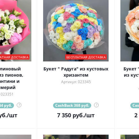
АТНАЯ ДОСТАВКА
БЕСПЛАТНАЯ ДОСТАВКА
алиновый
Букет " Радуга" из кустовых
Букет 
з пионов,
хризантем
из ку
антини и
Артикул: 023345
омерий
 023351
4 руб.
?
CashBack 368 руб.
?
Cas
уб.
/шт
7 350
руб.
/шт
2