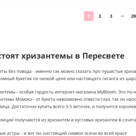
1
2
3
20
стоят хризантемы в Пересвете
еты без повода - именно так можно сказать про пушистые хриз
омный букетик по низкой цене или настоящего гиганта из шаро
нтемы - особая гордость интернет-магазина MyBloom. Это по
нтемы Момоко - от букета невозможно отвести глаз, так он на
авица. Достаточно купить всего 3-5 веточек, и получится короле
зиции получаются из хризантем и кустовых хризантем в сочета
е астры - и вот он, настоящий символ осени во всей красе