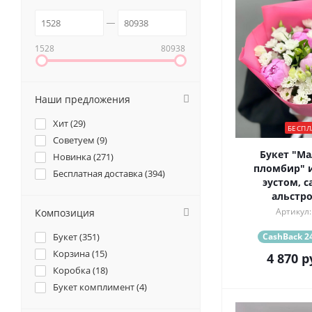
1528
80938
Наши предложения
Хит (
29
)
БЕСПЛ
Советуем (
9
)
Букет "М
Новинка (
271
)
пломбир" и
Бесплатная доставка (
394
)
эустом, с
альстр
Артикул:
Композиция
Букет (
351
)
CashBack 24
Корзина (
15
)
4 870
р
Коробка (
18
)
Букет комплимент (
4
)