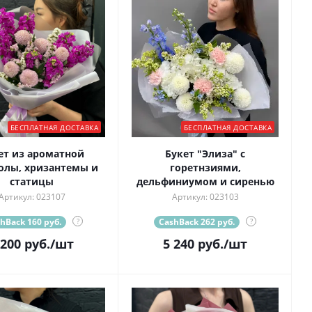
БЕСПЛАТНАЯ ДОСТАВКА
БЕСПЛАТНАЯ ДОСТАВКА
ет из ароматной
Букет "Элиза" с
олы, хризантемы и
горетнзиями,
статицы
дельфиниумом и сиренью
Артикул: 023107
Артикул: 023103
hBack 160 руб.
?
CashBack 262 руб.
?
 200
руб.
/шт
5 240
руб.
/шт