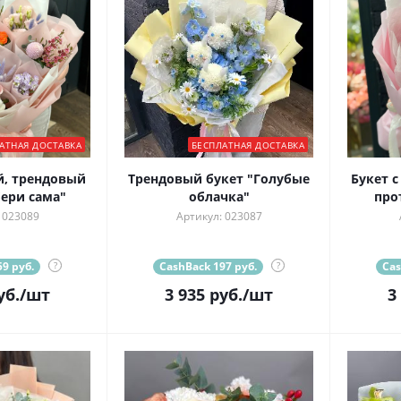
АТНАЯ ДОСТАВКА
БЕСПЛАТНАЯ ДОСТАВКА
, трендовый
Трендовый букет "Голубые
Букет 
бери сама"
облачка"
про
 023089
Артикул: 023087
9 руб.
?
CashBack 197 руб.
?
Cas
уб.
/шт
3 935
руб.
/шт
3