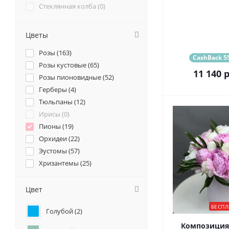
Стеклянная колба (
0
)
Цветы
Розы (
163
)
CashBack 55
Розы кустовые (
65
)
11 140
р
Розы пионовидные (
52
)
Герберы (
4
)
Тюльпаны (
12
)
Ирисы (
0
)
Пионы (
19
)
Орхидеи (
22
)
Эустомы (
57
)
Хризантемы (
25
)
Ромашки (
9
)
Ранункулюсы (
16
)
Цвет
Альстромерии (
17
)
БЕСПЛ
Голубой (
2
)
Гортензии (
4
)
Лилии (
2
)
Композиция