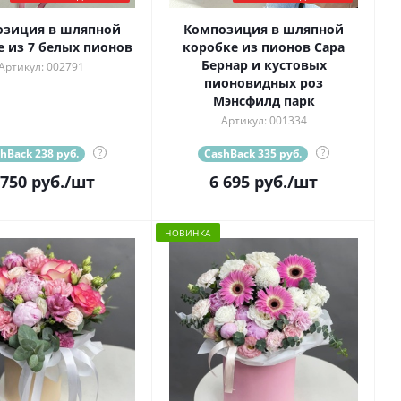
озиция в шляпной
Композиция в шляпной
е из 7 белых пионов
коробке из пионов Сара
Бернар и кустовых
Артикул: 002791
пионовидных роз
Мэнсфилд парк
Артикул: 001334
hBack 238 руб.
?
CashBack 335 руб.
?
 750
руб.
/шт
6 695
руб.
/шт
НОВИНКА