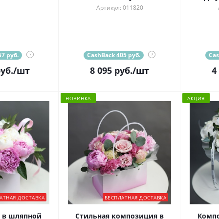
Артикул: 011820
7 руб.
?
CashBack 405 руб.
?
Cas
уб.
/шт
8 095
руб.
/шт
4
НОВИНКА
АКЦИЯ
АТНАЯ ДОСТАВКА
БЕСПЛАТНАЯ ДОСТАВКА
 в шляпной
Стильная композиция в
Комп