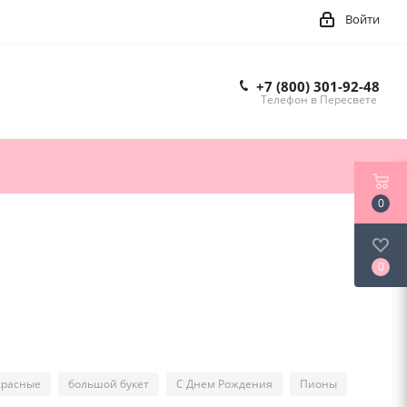
Войти
+7 (800) 301-92-48
Телефон в Пересвете
0
0
красные
большой букет
С Днем Рождения
Пионы