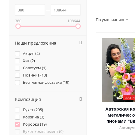
По умолчанию
380
108644
Наши предложения
Акция (
2
)
Хит (
2
)
Советуем (
1
)
Новинка (
10
)
Бесплатная доставка (
19
)
БЕСПЛ
Композиция
Авторская к
Букет (
205
)
металическ
Корзина (
3
)
пионами "Вд
Коробка (
19
)
Артикул:
Букет комплимент (
0
)