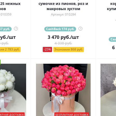
 25 нежных
сумочке из пионов, роз и
ко
нов
махровых эустом
купи
 010359
Артикул: 010284
7 руб.
?
CashBack 174 руб.
?
уб.
/шт
3 470
руб.
/шт
Cas
 руб.
4 338 руб.
6
ия 2 783 руб.
-25%
Экономия 868 руб.
АТНАЯ ДОСТАВКА
БЕСПЛАТНАЯ ДОСТАВКА