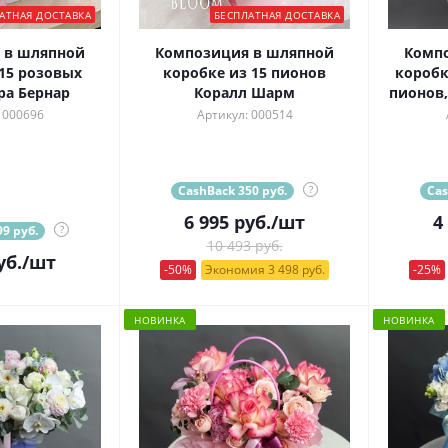
АТНАЯ ДОСТАВКА
БЕСПЛАТНАЯ ДОСТАВКА
 в шляпной
Композиция в шляпной
Комп
15 розовых
коробке из 15 пионов
коробк
ра Бернар
Коралл Шарм
пионов,
 000696
Артикул: 000514
CashBack 350 руб.
?
Cas
6 995
руб.
/шт
4
9 руб.
?
10 493 руб.
уб.
/шт
-50%
Экономия 3 498 руб.
-25%
НОВИНКА
НОВИНКА