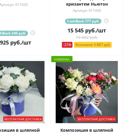
хризантем Ньютон
Артикул: 011620
Артикул: 011430
CashBack 777 руб.
?
15 545
руб.
/шт
hBack 246 руб.
?
19 432 руб.
 925
руб.
/шт
-25%
Экономия 3 887 руб.
НОВИНКА
БЕСПЛАТНАЯ ДОСТАВКА
БЕСПЛАТНАЯ ДОСТАВКА
озиция в шляпной
Композиция в шляпной