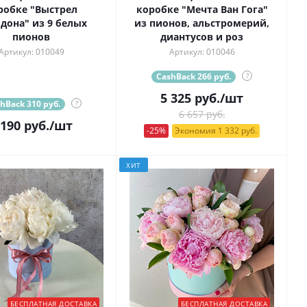
робке "Выстрел
коробке "Мечта Ван Гога"
дона" из 9 белых
из пионов, альстромерий,
пионов
диантусов и роз
Артикул: 010049
Артикул: 010046
CashBack 266 руб.
?
5 325
руб.
/шт
hBack 310 руб.
?
6 657 руб.
 190
руб.
/шт
-25%
Экономия 1 332 руб.
ХИТ
БЕСПЛАТНАЯ ДОСТАВКА
БЕСПЛАТНАЯ ДОСТАВКА