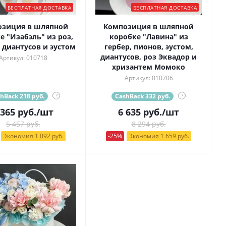
БЕСПЛАТНАЯ ДОСТАВКА
БЕСПЛАТНАЯ ДОСТАВКА
озиция в шляпной
Композиция в шляпной
е "Изабэль" из роз,
коробке "Лавина" из
 диантусов и эустом
гербер, пионов, эустом,
диантусов, роз Эквадор и
Артикул: 010718
хризантем Момоко
Артикул: 010706
hBack 218 руб.
?
CashBack 332 руб.
?
 365
руб.
/шт
6 635
руб.
/шт
5 457 руб.
8 294 руб.
Экономия 1 092 руб.
-25%
Экономия 1 659 руб.