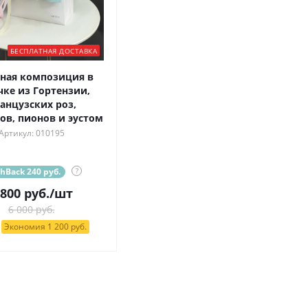
БЕСПЛАТНАЯ ДОСТАВКА
ная композиция в
чке из Гортензии,
анцузских роз,
ов, пионов и эустом
Артикул: 010195
hBack 240 руб.
?
 800
руб.
/шт
6 000 руб.
Экономия 1 200 руб.