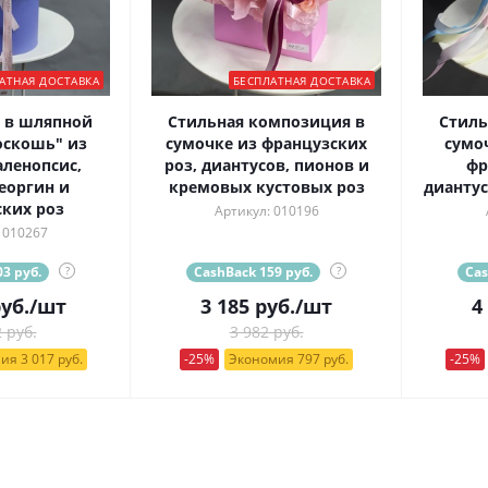
АТНАЯ ДОСТАВКА
БЕСПЛАТНАЯ ДОСТАВКА
 в шляпной
Стильная композиция в
Стиль
оскошь" из
сумочке из французских
сумо
ленопсис,
роз, диантусов, пионов и
фр
еоргин и
кремовых кустовых роз
диантус
ких роз
Артикул: 010196
 010267
3 руб.
?
CashBack 159 руб.
?
Cas
уб.
/шт
3 185
руб.
/шт
4
 руб.
3 982 руб.
ия 3 017 руб.
-25%
Экономия 797 руб.
-25%