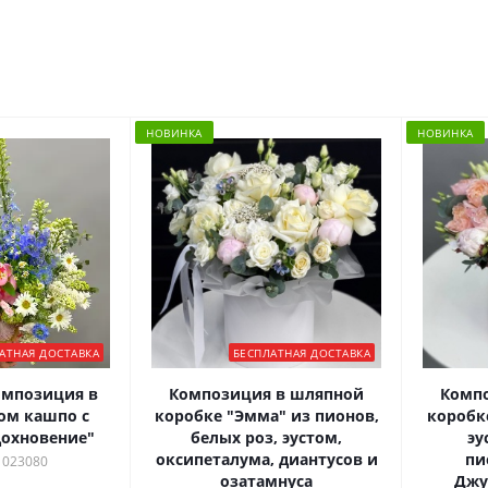
НОВИНКА
НОВИНКА
АТНАЯ ДОСТАВКА
БЕСПЛАТНАЯ ДОСТАВКА
омпозиция в
Композиция в шляпной
Комп
ом кашпо с
коробке "Эмма" из пионов,
коробк
охновение"
белых роз, эустом,
эу
оксипеталума, диантусов и
пи
 023080
озатамнуса
Джу