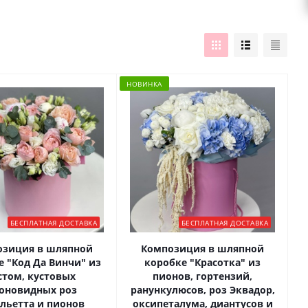
НОВИНКА
БЕСПЛАТНАЯ ДОСТАВКА
БЕСПЛАТНАЯ ДОСТАВКА
озиция в шляпной
Композиция в шляпной
е "Код Да Винчи" из
коробке "Красотка" из
стом, кустовых
пионов, гортензий,
оновидных роз
ранункулюсов, роз Эквадор,
льетта и пионов
оксипеталума, диантусов и