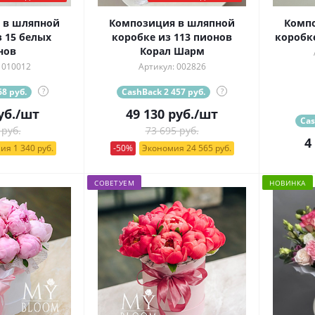
 в шляпной
Композиция в шляпной
Комп
 15 белых
коробке из 113 пионов
коробк
нов
Корал Шарм
 010012
Артикул: 002826
8 руб.
?
CashBack 2 457 руб.
?
уб.
/шт
49 130
руб.
/шт
Cas
 руб.
73 695 руб.
4
ия 1 340 руб.
-50%
Экономия 24 565 руб.
СОВЕТУЕМ
НОВИНКА