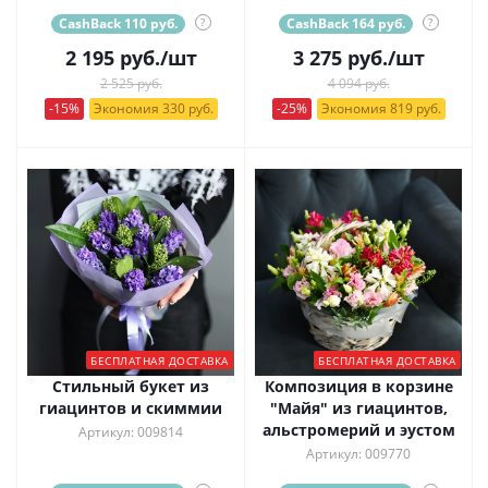
CashBack 110 руб.
?
CashBack 164 руб.
?
2 195
руб.
/шт
3 275
руб.
/шт
2 525 руб.
4 094 руб.
-15%
Экономия 330 руб.
-25%
Экономия 819 руб.
БЕСПЛАТНАЯ ДОСТАВКА
БЕСПЛАТНАЯ ДОСТАВКА
Стильный букет из
Композиция в корзине
гиацинтов и скиммии
"Майя" из гиацинтов,
альстромерий и эустом
Артикул: 009814
Артикул: 009770