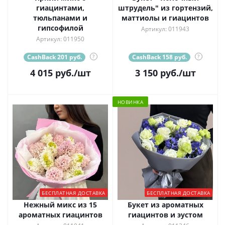
гиацинтами,
штрудель" из гортензий,
тюльпанами и
маттиолы и гиацинтов
гипсофилой
Артикул: 011943
Артикул: 011950
CashBack 201 руб.
?
CashBack 158 руб.
?
4 015
руб.
/шт
3 150
руб.
/шт
НОВИНКА
БЕСПЛАТНАЯ ДОСТАВКА
БЕСПЛАТНАЯ ДОСТАВКА
Нежный микс из 15
Букет из ароматных
ароматных гиацинтов
гиацинтов и эустом