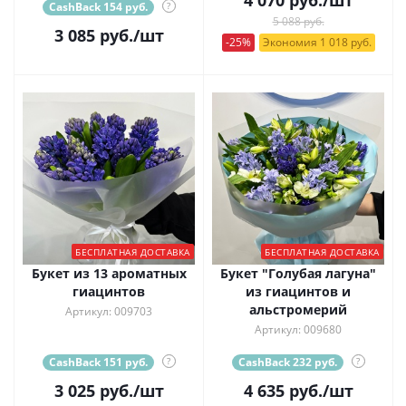
CashBack 154 руб.
?
5 088 руб.
3 085
руб.
/шт
-25%
Экономия 1 018 руб.
БЕСПЛАТНАЯ ДОСТАВКА
БЕСПЛАТНАЯ ДОСТАВКА
Букет из 13 ароматных
Букет "Голубая лагуна"
гиацинтов
из гиацинтов и
альстромерий
Артикул: 009703
Артикул: 009680
CashBack 151 руб.
?
CashBack 232 руб.
?
3 025
руб.
/шт
4 635
руб.
/шт