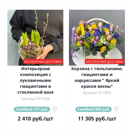
БЕСПЛАТНАЯ ДОСТАВКА
БЕСПЛАТНАЯ ДОСТАВКА
Интерьерная
Корзина с тюльпанами,
композиция с
гиацинтами и
луковичными
нарциссами " Яркий
гиацинтами в
краски весны"
стеклянной вазе
Артикул: 011925
Артикул: 011934
CashBack 121 руб.
?
CashBack 565 руб.
?
2 410
руб.
/шт
11 305
руб.
/шт