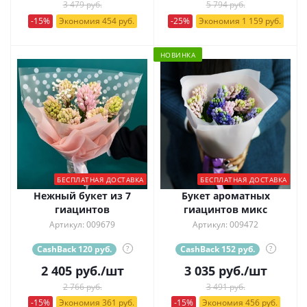
3 479 руб.
5 794 руб.
-15%
Экономия 454 руб.
-25%
Экономия 1 159 руб.
НОВИНКА
БЕСПЛАТНАЯ ДОСТАВКА
БЕСПЛАТНАЯ ДОСТАВКА
Нежный букет из 7
Букет ароматных
гиацинтов
гиацинтов микс
Артикул: 009679
Артикул: 009472
CashBack 120 руб.
?
CashBack 152 руб.
?
2 405
руб.
/шт
3 035
руб.
/шт
2 766 руб.
3 491 руб.
-15%
Экономия 361 руб.
-15%
Экономия 456 руб.