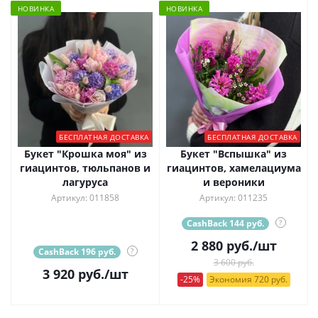
НОВИНКА
НОВИНКА
БЕСПЛАТНАЯ ДОСТАВКА
БЕСПЛАТНАЯ ДОСТАВКА
Букет "Крошка моя" из
Букет "Вспышка" из
гиацинтов, тюльпанов и
гиацинтов, хамелациума
лагуруса
и вероники
Артикул: 011858
Артикул: 011235
CashBack 144 руб.
?
2 880
руб.
/шт
CashBack 196 руб.
?
3 600 руб.
3 920
руб.
/шт
-25%
Экономия 720 руб.