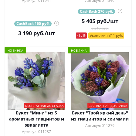
Артикул: 011941
Артикул: 011346
CashBack 270 руб.
?
5 405
руб.
/шт
CashBack 160 руб.
?
6 216 руб.
3 190
руб.
/шт
-15%
Экономия 811 руб.
НОВИНКА
НОВИНКА
БЕСПЛАТНАЯ ДОСТАВКА
БЕСПЛАТНАЯ ДОСТАВКА
Букет "Мини" из 5
Букет "Твой яркий день"
ароматных гиацинтов и
из гиацинтов и скиммии
эвкалипта
Артикул: 011279
Артикул: 011287