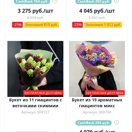
CashBack 164 руб.
?
CashBack 202 руб.
?
3 275
руб.
/шт
4 045
руб.
/шт
4 094 руб.
5 057 руб.
-25%
Экономия 819 руб.
-25%
Экономия 1 012 руб.
БЕСПЛАТНАЯ ДОСТАВКА
БЕСПЛАТНАЯ ДОСТАВКА
Букет из 11 гиацинтов с
Букет из 19 ароматных
веточками скиммии
гиацинтов микс
Артикул: 009727
Артикул: 009704
CashBack 204 руб.
?
4 070
руб.
/шт