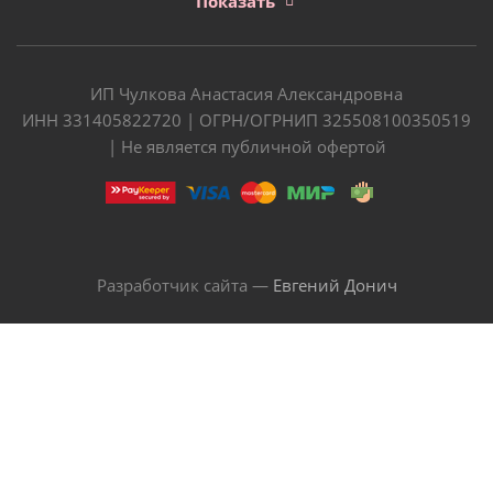
Показать
ИП Чулкова Анастасия Александровна
ИНН 331405822720 | ОГРН/ОГРНИП 325508100350519
| Не является публичной офертой
Разработчик сайта —
Евгений Донич