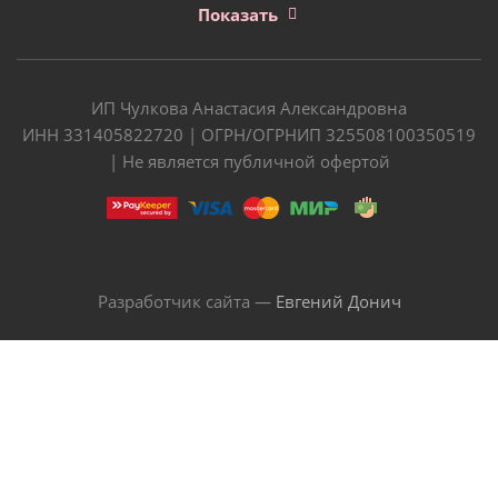
Показать
ИП Чулкова Анастасия Александровна
ИНН 331405822720 | ОГРН/ОГРНИП 325508100350519
| Не является публичной офертой
Разработчик сайта —
Евгений Донич