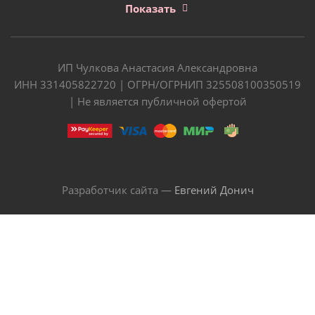
Показать
ИП Чулкова Анастасия Александровна
ИНН 331405822720 | ОГРН/ОГРНИП 325508100350519
| Не является публичной офертой
Разработчик сайта —
Евгений Донич