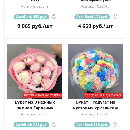
Артикул: 023349
Артикул: 023348
CashBack 453 руб.
?
CashBack 233 руб.
?
9 065
руб.
/шт
4 660
руб.
/шт
БЕСПЛАТНАЯ ДОСТАВКА
БЕСПЛАТНАЯ ДОСТАВКА
Букет из 9 нежных
Букет " Радуга" из
пионов Гардения
кустовых хризантем
Артикул: 023347
Артикул: 023345
CashBack 211 руб.
?
CashBack 368 руб.
?