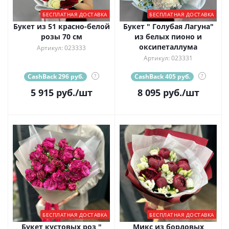
БЕСПЛАТНАЯ ДОСТАВКА
БЕСПЛАТНАЯ ДОСТАВКА
Букет из 51 красно-белой
Букет " Голубая Лагуна"
розы 70 см
из белых пионо и
оксипеталлума
Артикул: 023333
Артикул: 023331
CashBack 296 руб.
?
CashBack 405 руб.
?
5 915
руб.
/шт
8 095
руб.
/шт
БЕСПЛАТНАЯ ДОСТАВКА
БЕСПЛАТНАЯ ДОСТАВКА
Букет кустовых роз "
Микс из бордовых