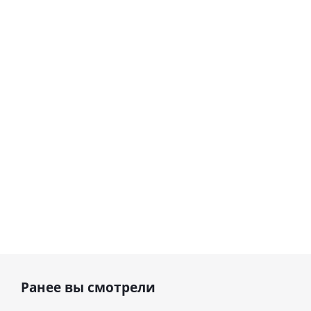
love you
цифра 8
Сердце розовое
(45 см)
(40х102
фольгированный
см)
шар с гелием (45
см)
1 330
895
руб.
895
руб.
руб.
Ранее вы смотрели