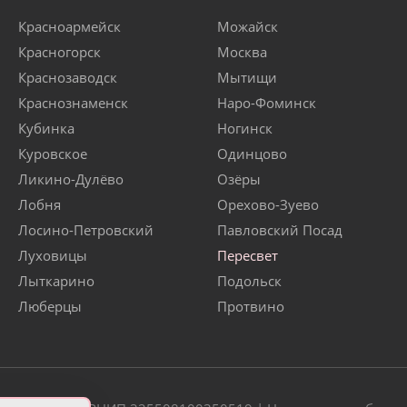
Красноармейск
Можайск
Красногорск
Москва
Краснозаводск
Мытищи
Краснознаменск
Наро-Фоминск
Кубинка
Ногинск
Куровское
Одинцово
Ликино-Дулёво
Озёры
Лобня
Орехово-Зуево
Лосино-Петровский
Павловский Посад
Луховицы
Пересвет
Лыткарино
Подольск
Люберцы
Протвино