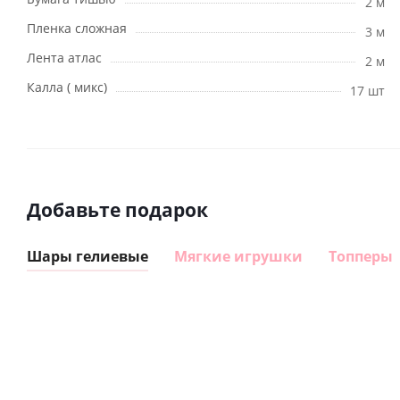
2 м
Пленка сложная
3 м
Лента атлас
2 м
Калла ( микс)
17 шт
Добавьте подарок
Шары гелиевые
Мягкие игрушки
Топперы
Шар
Шар
сердце I
гелиевый