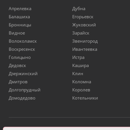
Апрелевка
Дубна
Балашиха
Егорьевск
Бронницы
Жуковский
Видное
Зарайск
Волоколамск
Звенигород
Воскресенск
Ивантеевка
Голицыно
Истра
Дедовск
Кашира
Дзержинский
Клин
Дмитров
Коломна
Долгопрудный
Королев
Домодедово
Котельники