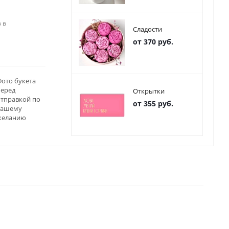
 в
Сладости
от 370 руб.
ото букета
перед
Открытки
отправкой по
от 355 руб.
вашему
желанию