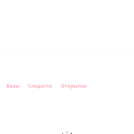
Вазы
Сладости
Открытки
Шар круг
Шар
Шар
Шар
Самая
гелиевый
гелиевый