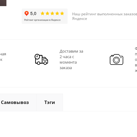
Наш рейтинг выполненных заказов
Яндексе
Ф
Доставим за
ная
2 часа с
 к
момента
заказа
Самовывоз
Тэги