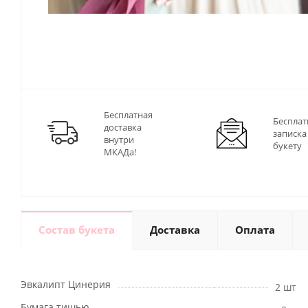
Бесплатная
Бесплат
доставка
записка
внутри
букету
МКАДа!
Состав букета
Доставка
Оплата
Эвкалипт Цинерия
2 шт
Бумага тишью