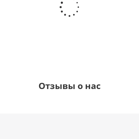
Звезда - С
самая
цифра 4
цифра 1
днем
(40х102
(40х102
рождения
см)
см)
(45 см)
1 330
1 330
895
900
руб.
руб.
руб.
руб.
Отзывы о нас