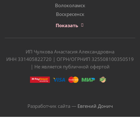
Волоколамск
Воскресенск
Показать
ИП Чулкова Анастасия Александровна
ИНН 331405822720 | ОГРН/ОГРНИП 325508100350519
| Не является публичной офертой
Разработчик сайта —
Евгений Донич