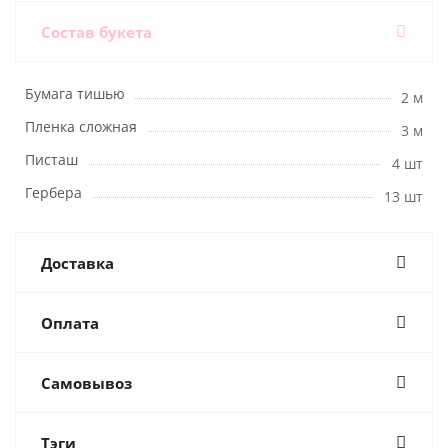
Состав букета
Бумага тишью
2 м
Пленка сложная
3 м
Писташ
4 шт
Гербера
13 шт
Доставка
Оплата
Самовывоз
Тэги