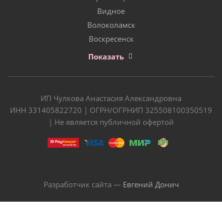
Видное
Волоколамск
Воскресенск
Показать
ИП Чулкова Анастасия Александровна
ИНН 331405822720 | ОГРН/ОГРНИП 325508100350519
| Не является публичной офертой
Разработчик сайта —
Евгений Донич