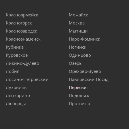
Красноармейск
Можайск
Красногорск
Москва
Краснозаводск
Мытищи
Краснознаменск
Наро-Фоминск
Кубинка
Ногинск
Куровское
Одинцово
Ликино-Дулёво
Озёры
Лобня
Орехово-Зуево
Лосино-Петровский
Павловский Посад
Луховицы
Пересвет
Лыткарино
Подольск
Люберцы
Протвино