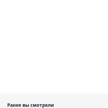
Шар
сердце I
гелиевый
love you
цифра 8
Сердце розовое
(45 см)
(40х102
фольгированный
см)
шар с гелием (45
см)
1 330
895
руб.
895
руб.
руб.
Ранее вы смотрели