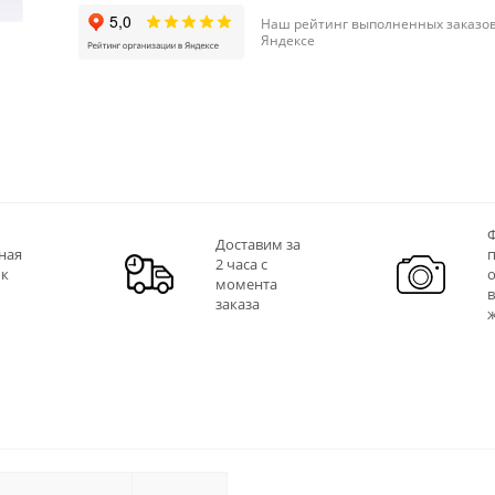
Наш рейтинг выполненных заказов
Яндексе
Ф
Доставим за
ная
2 часа с
 к
момента
заказа