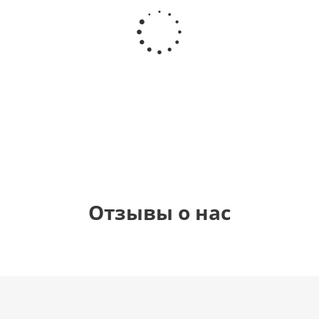
Шар
Шар
Шар
Шар
гелиевый
гелиевый
гелиевый
Звезда - С
цифра 4
цифра 3
цифра 1
днем
(40х102
(40х102
(40х102
рождения
см)
см)
см)
(45 см)
1 330
1 330
1 330
895
руб.
руб.
руб.
руб.
Отзывы о нас