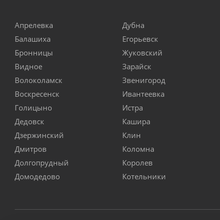
Апрелевка
Дубна
Балашиха
Егорьевск
Бронницы
Жуковский
Видное
Зарайск
Волоколамск
Звенигород
Воскресенск
Ивантеевка
Голицыно
Истра
Дедовск
Кашира
Дзержинский
Клин
Дмитров
Коломна
Долгопрудный
Королев
Домодедово
Котельники