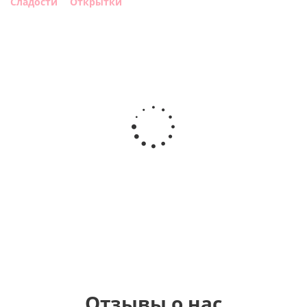
Сладости
Открытки
Шар с
Шар круг,
днем
счастливого
рождения,
Сердце розовое
дня
с
фольгированный
рождения
бабочками
шар с гелием (45
(45см)
см)
900
руб.
895
руб.
900
руб.
Отзывы о нас