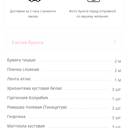
Доставим за 2 часа с момента
Фото букета перед отправкой
заказа
по вашему желанию
Состав букета
Бумага тишью
2 м
Пленка сложная
2 м
Лента атлас
1 м
Хризантема кустовая белая
3 шт
Гортензия Колумбия
1 шт
Ромашка полевая (Танацетум)
3 шт
Георгина
3 шт
Маттиола кустовая
3 шт