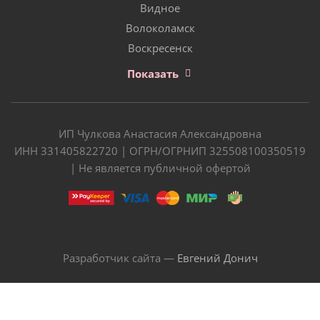
Видное
Волоколамск
Воскресенск
Показать
ИП Чулкова Анастасия Александровна
ИНН 331405822720 | ОГРН/ОГРНИП 325508100350519
| Не является публичной офертой
Разработчик сайта —
Евгений Донич