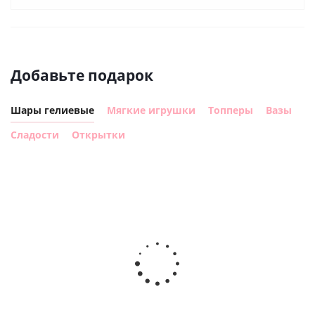
Добавьте подарок
Шары гелиевые
Мягкие игрушки
Топперы
Вазы
Сладости
Открытки
Шар с
Шар круг,
днем
счастливого
рождения,
Сердце розовое
дня
с
фольгированный
рождения
бабочками
шар с гелием (45
(45см)