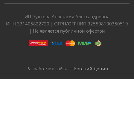
ИП Чулкова Анастасия Александровна
ИНН 331405822720 | ОГРН/ОГРНИП 325508100350519
| Не является публичной офертой
Разработчик сайта —
Евгений Донич